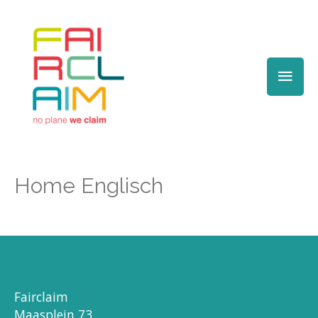
Hau
Home Englisch
Fairclaim
Maasplein 73